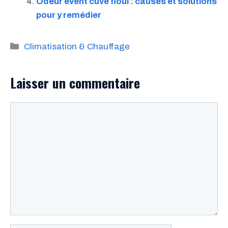
Odeur évent cuve fioul : causes et solutions
pour y remédier
Catégories
Climatisation & Chauffage
Laisser un commentaire
Commentaire