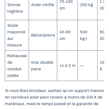
75‑100
1 20
Stovax
Acier vitrifié
250 kg
cm
000 
Highline
Socle
maçonné
40‑60
500
600‑
Béton/pierre
sur
cm
kg+
500 
mesure
Rehausse
de
Inox double
150‑
+1 à 2 m
—
conduit
paroi
€
isolée
Si vous êtes bricoleur, sachez qu’un support maison
en cornières acier peut revenir à moins de 100 € de
matériaux, mais le temps passé et la garantie de