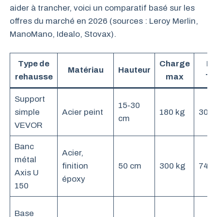
aider à trancher, voici un comparatif basé sur les
offres du marché en 2026 (sources : Leroy Merlin,
ManoMano, Idealo, Stovax).
Type de
Charge
Pr
Matériau
Hauteur
rehausse
max
T
Support
15‑30
simple
Acier peint
180 kg
30‑8
cm
VEVOR
Banc
Acier,
métal
finition
50 cm
300 kg
743 
Axis U
époxy
150
Base