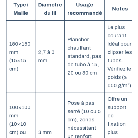
Type /
Diamètre
Usage
Notes
Maille
du fil
recommandé
Le plus
courant.
Plancher
150×150
Idéal pour
chauffant
mm
2,7 à 3
clipser les
standard, pas
(15×15
mm
tubes.
de tube à 15,
cm)
Vérifiez le
20 ou 30 cm.
poids (≥
650 g/m²).
Offre un
Pose à pas
100×100
support
serré (10 ou 5
mm
de
cm), zones
(10×10
fixation
nécessitant
cm) ou
3 mm
plus
un renfort