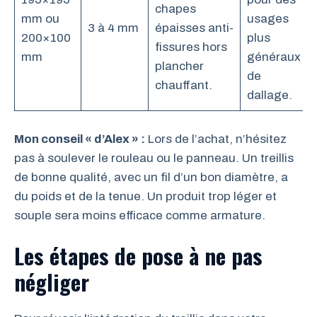
chapes
mm ou
usages
3 à 4 mm
épaisses anti-
200×100
plus
fissures hors
mm
généraux
plancher
de
chauffant.
dallage.
Mon conseil « d’Alex » :
Lors de l’achat, n’hésitez
pas à soulever le rouleau ou le panneau. Un treillis
de bonne qualité, avec un fil d’un bon diamètre, a
du poids et de la tenue. Un produit trop léger et
souple sera moins efficace comme armature.
Les étapes de pose à ne pas
négliger