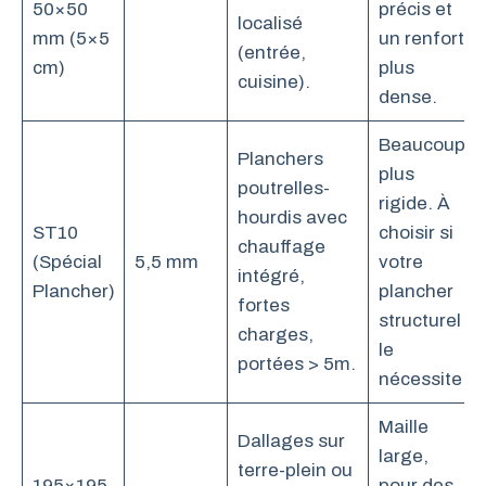
50×50
précis et
localisé
mm (5×5
un renfort
(entrée,
cm)
plus
cuisine).
dense.
Beaucoup
Planchers
plus
poutrelles-
rigide. À
hourdis avec
ST10
choisir si
chauffage
(Spécial
5,5 mm
votre
intégré,
Plancher)
plancher
fortes
structurel
charges,
le
portées > 5m.
nécessite.
Maille
Dallages sur
large,
terre-plein ou
195×195
pour des