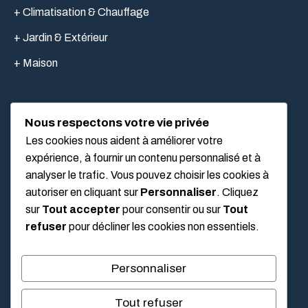
+ Climatisation & Chauffage
+ Jardin & Extérieur
+ Maison
Nous respectons votre vie privée
LIEN UTILES
Les cookies nous aident à améliorer votre
expérience, à fournir un contenu personnalisé et à
analyser le trafic. Vous pouvez choisir les cookies à
Mentions légales
autoriser en cliquant sur
Personnaliser
. Cliquez
À propos
sur
Tout accepter
pour consentir ou sur
Tout
refuser
pour décliner les cookies non essentiels.
Politique de confidentialité
Conditions Générales d’Utilisation (CGU)
Personnaliser
Tout refuser