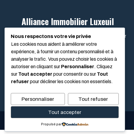
Alliance Immobilier Luxeuil
Alliance Immobilier Luxeuil vous guide pour embellir
Nous respectons votre vie privée
votre intérieur, réaliser vos projets de bricolage et
Les cookies nous aident à améliorer votre
cultiver un jardin agréable toute l'année.
expérience, à fournir un contenu personnalisé et à
analyser le trafic. Vous pouvez choisir les cookies à
autoriser en cliquant sur
Personnaliser
. Cliquez
sur
Tout accepter
pour consentir ou sur
Tout
refuser
pour décliner les cookies non essentiels.
Personnaliser
Tout refuser
Tout accepter
Propulsé par