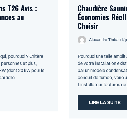
s T26 Avis :
Chaudière Saunie
mances au
Économies Réell
Choisir
Alexandre Thibault
/ 
ui, pourquoi ? Critère
Pourquoi une telle amplit
 4 personnes et plus,
de votre installation exi
 kW (dont 20 kW pour le
par un modèle condensat
rtielle
conduit de fumée, voire
L’installateur facturera a
LIRE LA SUITE