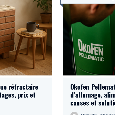
ue réfractaire
Okofen Pellemat
tages, prix et
d’allumage, alim
causes et solut