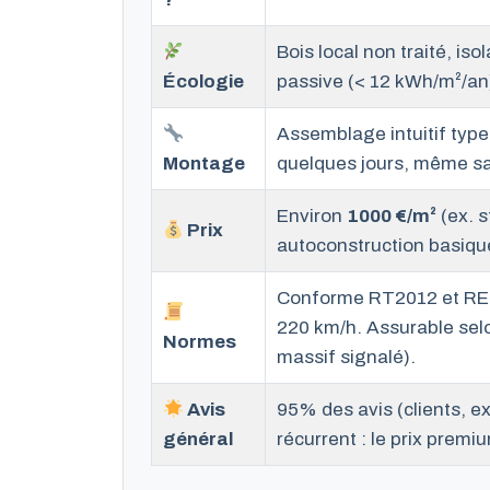
Bois local non traité, is
Écologie
passive (< 12 kWh/m²/an
Assemblage intuitif typ
Montage
quelques jours, même s
Environ
1000 €/m²
(ex. s
Prix
autoconstruction basique
Conforme RT2012 et RE2
220 km/h. Assurable selo
Normes
massif signalé).
Avis
95% des avis (clients, ex
général
récurrent : le prix prem