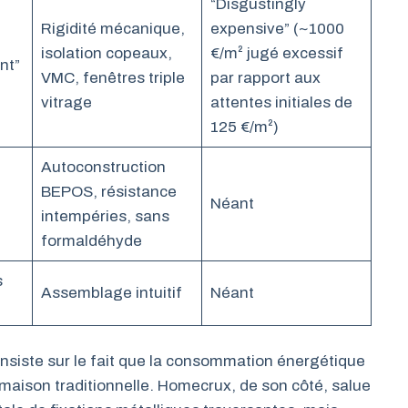
“Disgustingly
Rigidité mécanique,
expensive” (~1000
isolation copeaux,
€/m² jugé excessif
nt”
VMC, fenêtres triple
par rapport aux
vitrage
attentes initiales de
125 €/m²)
Autoconstruction
BEPOS, résistance
Néant
intempéries, sans
formaldéhyde
s
Assemblage intuitif
Néant
insiste sur le fait que la consommation énergétique
 maison traditionnelle. Homecrux, de son côté, salue