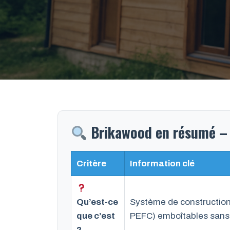
Brikawood en résumé – 
Critère
Information clé
Qu’est-ce
Système de construction
que c’est
PEFC) emboîtables sans cl
?