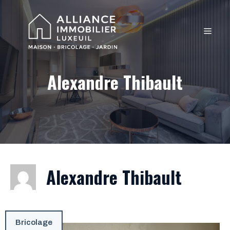
Aller
au
MEN
contenu
Alexandre Thibault
Alexandre Thibault
Bricolage