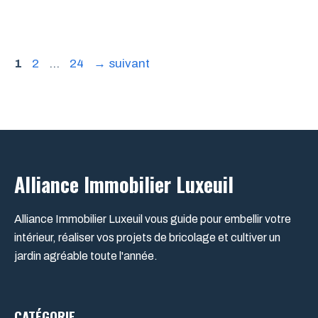
Page
Page
Page
1
2
…
24
→
suivant
Alliance Immobilier Luxeuil
Alliance Immobilier Luxeuil vous guide pour embellir votre
intérieur, réaliser vos projets de bricolage et cultiver un
jardin agréable toute l'année.
CATÉGORIE