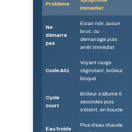
Symptôme
Problème
immédiat
Écran noir, aucun
Ne
bruit, ou
démarre
démarrage puis
pas
arrêt immédiat
Voyant rouge
Code A01
clignotant, brûleur
bloqué
Brûleur s’allume 5
Cycle
secondes puis
court
s’éteint, en boucle
Plus d’eau chaude
Eau froide