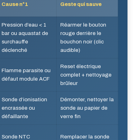
Cause n°1
Geste qui sauve
Pression d’eau < 1
Réarmer le bouton
bar ou aquastat de
rouge derrière le
surchauffe
bouchon noir (clic
déclenché
audible)
Reset électrique
Flamme parasite ou
complet + nettoyage
défaut module ACF
brûleur
Sonde d’ionisation
Démonter, nettoyer la
encrassée ou
sonde au papier de
défaillante
verre fin
Sonde NTC
Remplacer la sonde