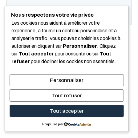
Nous respectons votre vie privée
Les cookies nous aident à améliorer votre
expérience, à fournir un contenu personnalisé et à
Nom
analyser le trafic. Vous pouvez choisir les cookies à
autoriser en cliquant sur
Personnaliser
. Cliquez
E-
sur
Tout accepter
pour consentir ou sur
Tout
mail
refuser
pour décliner les cookies non essentiels.
Site
web
Personnaliser
Enregistrer mon nom, mon e-mail et mon site
dans le navigateur pour mon prochain
Tout refuser
commentaire.
Tout accepter
Propulsé par