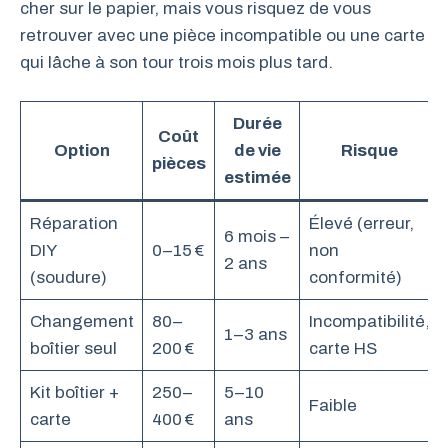
cher sur le papier, mais vous risquez de vous
retrouver avec une pièce incompatible ou une carte
qui lâche à son tour trois mois plus tard.
Durée
Coût
Option
de vie
Risque
pièces
estimée
Réparation
Élevé (erreur,
6 mois –
DIY
0–15 €
non
2 ans
(soudure)
conformité)
Changement
80–
Incompatibilité,
1–3 ans
boîtier seul
200 €
carte HS
Kit boîtier +
250–
5–10
Faible
carte
400 €
ans