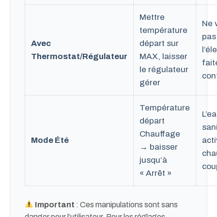
Mettre
Ne 
température
pas
Avec
départ sur
l’él
Thermostat/Régulateur
MAX, laisser
fait
le régulateur
con
gérer
Température
L’e
départ
sani
Chauffage
Mode Été
acti
→ baisser
cha
jusqu’à
cou
« Arrêt »
Important
: Ces manipulations sont sans
danger pour l’utilisateur. Pour les réglages