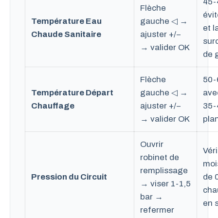
45-
Flèche
évit
Température Eau
gauche ◁ →
et l
Chaude Sanitaire
ajuster +/−
sur
→ valider OK
de 
Flèche
50-
Température Départ
gauche ◁ →
ave
Chauffage
ajuster +/−
35-
→ valider OK
pla
Ouvrir
Véri
robinet de
moi
remplissage
Pression du Circuit
de 0
→ viser 1-1,5
cha
bar →
en 
refermer