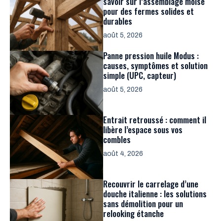
savoir sur l’assemblage moisé
pour des fermes solides et
durables
août 5, 2026
Panne pression huile Modus :
causes, symptômes et solution
simple (UPC, capteur)
août 5, 2026
Entrait retroussé : comment il
libère l’espace sous vos
combles
août 4, 2026
Recouvrir le carrelage d’une
douche italienne : les solutions
sans démolition pour un
relooking étanche