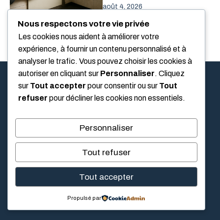
août 4, 2026
Nous respectons votre vie privée
Les cookies nous aident à améliorer votre
expérience, à fournir un contenu personnalisé et à
analyser le trafic. Vous pouvez choisir les cookies à
autoriser en cliquant sur
Personnaliser
. Cliquez
sur
Tout accepter
pour consentir ou sur
Tout
Alliance Immobilier Luxeuil
refuser
pour décliner les cookies non essentiels.
Alliance Immobilier Luxeuil vous guide pour embellir votre
Personnaliser
intérieur, réaliser vos projets de bricolage et cultiver un
jardin agréable toute l'année.
Tout refuser
Tout accepter
CATÉGORIE
Propulsé par