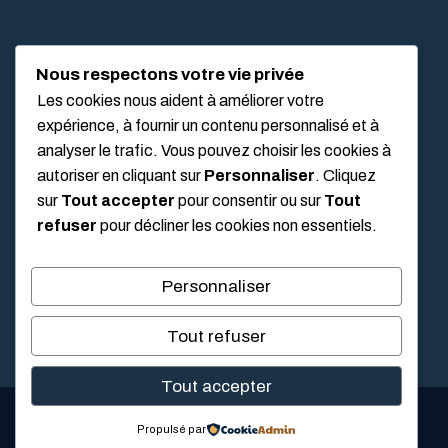
Nous respectons votre vie privée
LIEN UTILES
Les cookies nous aident à améliorer votre
expérience, à fournir un contenu personnalisé et à
analyser le trafic. Vous pouvez choisir les cookies à
Mentions légales
autoriser en cliquant sur
Personnaliser
. Cliquez
À propos
sur
Tout accepter
pour consentir ou sur
Tout
refuser
pour décliner les cookies non essentiels.
Politique de confidentialité
Conditions Générales d’Utilisation (CGU)
Personnaliser
Tout refuser
Tout accepter
© 2026
Alliance Immobilier Luxeuil
Propulsé par