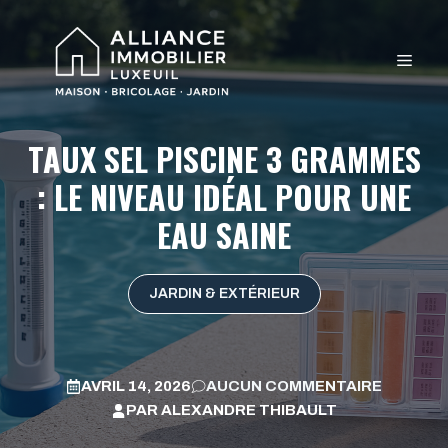
Aller
au
MEN
contenu
TAUX SEL PISCINE 3 GRAMMES
: LE NIVEAU IDÉAL POUR UNE
EAU SAINE
JARDIN & EXTÉRIEUR
AVRIL 14, 2026
AUCUN COMMENTAIRE
PAR
ALEXANDRE THIBAULT