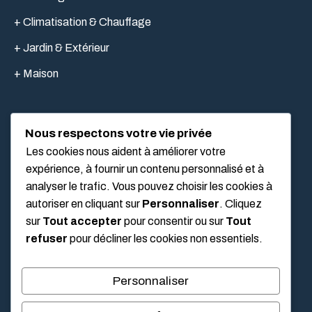
+ Climatisation & Chauffage
+ Jardin & Extérieur
+ Maison
Nous respectons votre vie privée
LIEN UTILES
Les cookies nous aident à améliorer votre
expérience, à fournir un contenu personnalisé et à
analyser le trafic. Vous pouvez choisir les cookies à
Mentions légales
autoriser en cliquant sur
Personnaliser
. Cliquez
À propos
sur
Tout accepter
pour consentir ou sur
Tout
refuser
pour décliner les cookies non essentiels.
Politique de confidentialité
Conditions Générales d’Utilisation (CGU)
Personnaliser