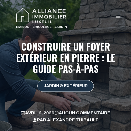
Aller
au
MEN
contenu
CONSTRUIRE UN FOYER
EXTÉRIEUR EN PIERRE : LE
GUIDE PAS-À-PAS
JARDIN & EXTÉRIEUR
AVRIL 2, 2026
AUCUN COMMENTAIRE
PAR
ALEXANDRE THIBAULT