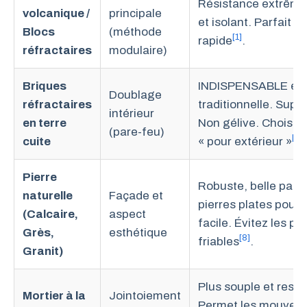
Résistance extrême 
volcanique /
principale
et isolant. Parfait 
Blocs
(méthode
[1]
rapide
.
réfractaires
modulaire)
Briques
INDISPENSABLE en
Doublage
réfractaires
traditionnelle. Sup
intérieur
en terre
Non gélive. Choisiss
(pare-feu)
[4]
cuite
« pour extérieur »
.
Pierre
Robuste, belle patin
naturelle
Façade et
pierres plates pour
(Calcaire,
aspect
facile. Évitez les p
Grès,
esthétique
[8]
friables
.
Granit)
Plus souple et respi
Mortier à la
Jointoiement
Permet les mouveme