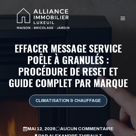
Aller
au
MEN
contenu
EFFACER MESSAGE SERVICE
POÊLE À GRANULÉS :
PROCÉDURE DE RESET ET
GUIDE COMPLET PAR MARQUE
CLIMATISATION & CHAUFFAGE
MAI 12, 2026
AUCUN COMMENTAIRE