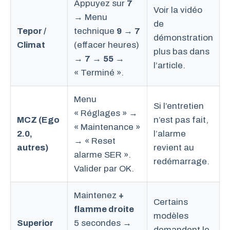
Appuyez sur
7
Voir la vidéo
→ Menu
de
Tepor /
technique
9
→
7
démonstration
Climat
(effacer heures)
plus bas dans
→
7
→
55
→
l’article.
« Terminé ».
Menu
Si l’entretien
« Réglages » →
MCZ (Ego
n’est pas fait,
« Maintenance »
2.0,
l’alarme
→ « Reset
autres)
revient au
alarme SER ».
redémarrage.
Valider par OK.
Maintenez
+
Certains
flamme droite
modèles
Superior
5 secondes →
demandent le