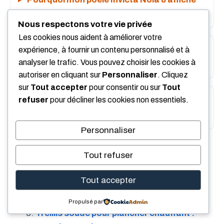
« Service » et ne redémarre plus ?
Nous respectons votre vie privée
Les cookies nous aident à améliorer votre
Combien de temps faut-il pour nettoyer un
expérience, à fournir un contenu personnalisé et à
analyser le trafic. Vous pouvez choisir les cookies à
poêle à granulés avant le reset ?
autoriser en cliquant sur
Personnaliser
. Cliquez
sur
Tout accepter
pour consentir ou sur
Tout
refuser
pour décliner les cookies non essentiels.
Le reset du compteur d’heures efface-t-il
tous les réglages du poêle ?
Personnaliser
Publications Similaires :
Tout refuser
VMC qui fait du bruit : causes et solutions
pour la réparer
Tout accepter
Fuite sous le chauffe-eau : Causes,
Dépannage et Solutions
Propulsé par
Treillis soudé pour plancher chauffant :