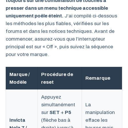
toujours sur une combinaison de touches à
presser dans un menu technique accessible
uniquement poêle éteint.
J’ai compilé ci-dessous
les méthodes les plus fiables, vérifiées sur les
forums et dans les notices techniques. Avant de
commencer, assurez-vous que l’interrupteur
principal est sur « Off », puis suivez la séquence
pour votre marque.
Marque /
Procédure de
Remarque
Modèle
reset
Appuyez
simultanément
La
sur
SET
+
P5
manipulation
Invicta
(flèche bas à
efface les
Nola 7 /
droite) jusqu’à
heures mais