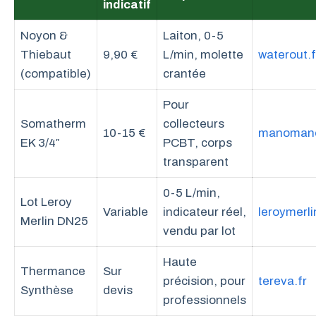
indicatif
Noyon &
Laiton, 0-5
Thiebaut
9,90 €
L/min, molette
waterout.f
(compatible)
crantée
Pour
Somatherm
collecteurs
10-15 €
manomano
EK 3/4″
PCBT, corps
transparent
0-5 L/min,
Lot Leroy
Variable
indicateur réel,
leroymerli
Merlin DN25
vendu par lot
Haute
Thermance
Sur
précision, pour
tereva.fr
Synthèse
devis
professionnels