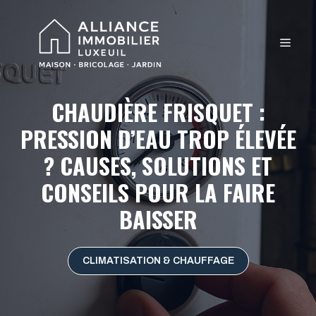
Aller
au
MEN
contenu
CHAUDIÈRE FRISQUET :
PRESSION D’EAU TROP ÉLEVÉE
? CAUSES, SOLUTIONS ET
CONSEILS POUR LA FAIRE
BAISSER
CLIMATISATION & CHAUFFAGE