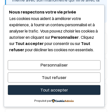
même avec son manomètre qui flirte avec la
zone rouge.
Nous respectons votre vie privée
Les cookies nous aident à améliorer votre
expérience, à fournir un contenu personnalisé et à
analyser le trafic. Vous pouvez choisir les cookies à
autoriser en cliquant sur
Personnaliser
. Cliquez
Pourquoi ma chaudière Frisquet monte-t-
sur
Tout accepter
pour consentir ou sur
Tout
elle à 3 bars dès qu’elle chauffe ?
refuser
pour décliner les cookies non essentiels.
Personnaliser
Comment savoir si le vase d’expansion de
ma chaudière est mort ?
Tout refuser
Tout accepter
Puis-je continuer à utiliser ma chaudière si
la pression est à 2,5 bars ?
Propulsé par