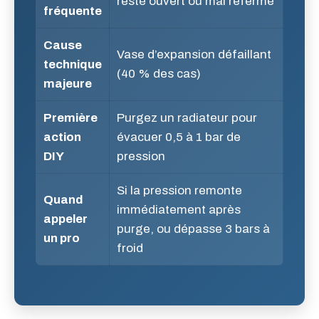
resté ouvert ou mal refermé
fréquente
Cause
Vase d’expansion défaillant
technique
(40 % des cas)
majeure
Première
Purgez un radiateur pour
action
évacuer 0,5 à 1 bar de
DIY
pression
Si la pression remonte
Quand
immédiatement après
appeler
purge, ou dépasse 3 bars à
un pro
froid