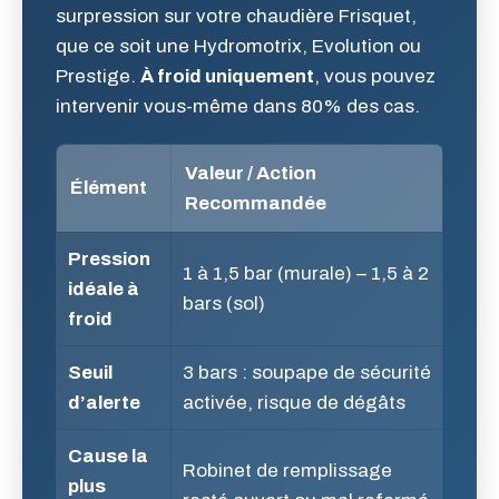
surpression sur votre chaudière Frisquet,
que ce soit une Hydromotrix, Evolution ou
Prestige.
À froid uniquement
, vous pouvez
intervenir vous-même dans 80% des cas.
Valeur / Action
Élément
Recommandée
Pression
1 à 1,5 bar (murale) – 1,5 à 2
idéale à
bars (sol)
froid
Seuil
3 bars : soupape de sécurité
d’alerte
activée, risque de dégâts
Cause la
Robinet de remplissage
plus