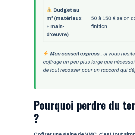
Budget au
m² (matériaux
50 à 150 € selon c
+ main-
finition
d’œuvre)
Mon conseil express :
si vous hésite
coffrage un peu plus large que nécessai
de tout recasser pour un raccord qui d
Pourquoi perdre du te
?
Coffrer une gaine de VMC, c’est tout sim