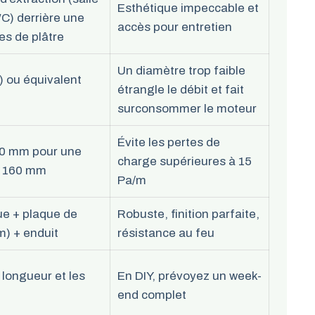
Esthétique impeccable et
WC) derrière une
accès pour entretien
es de plâtre
Un diamètre trop faible
) ou équivalent
étrangle le débit et fait
surconsommer le moteur
Évite les pertes de
50 mm pour une
charge supérieures à 15
de 160 mm
Pa/m
ue + plaque de
Robuste, finition parfaite,
m) + enduit
résistance au feu
a longueur et les
En DIY, prévoyez un week-
end complet