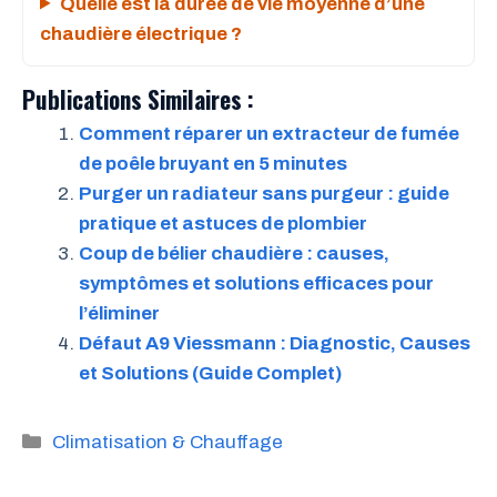
Quelle est la durée de vie moyenne d’une
chaudière électrique ?
Publications Similaires :
Comment réparer un extracteur de fumée
de poêle bruyant en 5 minutes
Purger un radiateur sans purgeur : guide
pratique et astuces de plombier
Coup de bélier chaudière : causes,
symptômes et solutions efficaces pour
l’éliminer
Défaut A9 Viessmann : Diagnostic, Causes
et Solutions (Guide Complet)
Catégories
Climatisation & Chauffage