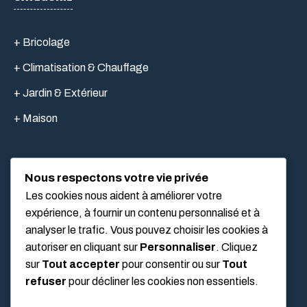
+ Bricolage
+ Climatisation & Chauffage
+ Jardin & Extérieur
+ Maison
Nous respectons votre vie privée
LIEN UTILES
Les cookies nous aident à améliorer votre
expérience, à fournir un contenu personnalisé et à
analyser le trafic. Vous pouvez choisir les cookies à
Mentions légales
autoriser en cliquant sur
Personnaliser
. Cliquez
À propos
sur
Tout accepter
pour consentir ou sur
Tout
refuser
pour décliner les cookies non essentiels.
Politique de confidentialité
Conditions Générales d’Utilisation (CGU)