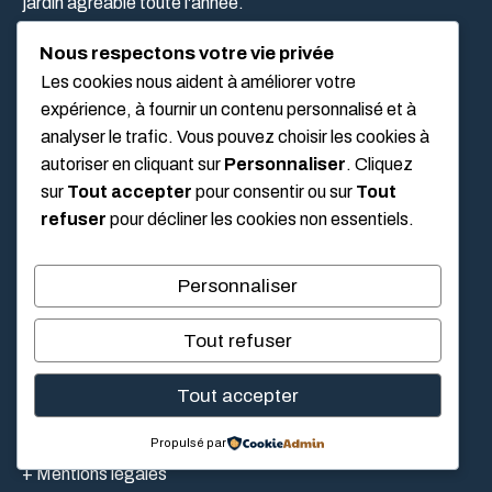
jardin agréable toute l'année.
Nous respectons votre vie privée
Les cookies nous aident à améliorer votre
CATÉGORIE
expérience, à fournir un contenu personnalisé et à
analyser le trafic. Vous pouvez choisir les cookies à
autoriser en cliquant sur
Personnaliser
. Cliquez
+ Bricolage
sur
Tout accepter
pour consentir ou sur
Tout
+ Climatisation & Chauffage
refuser
pour décliner les cookies non essentiels.
+ Jardin & Extérieur
Personnaliser
+ Maison
Tout refuser
LIEN UTILES
Tout accepter
Propulsé par
Mentions légales