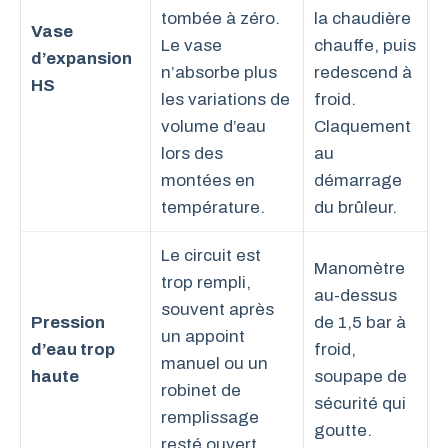
tombée à zéro.
la chaudière
Vase
Le vase
chauffe, puis
d’expansion
n’absorbe plus
redescend à
HS
les variations de
froid.
volume d’eau
Claquement
lors des
au
montées en
démarrage
température.
du brûleur.
Le circuit est
Manomètre
trop rempli,
au-dessus
souvent après
Pression
de 1,5 bar à
un appoint
d’eau trop
froid,
manuel ou un
haute
soupape de
robinet de
sécurité qui
remplissage
goutte.
resté ouvert.