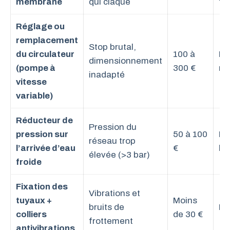
membrane
qui claque
tu
Réglage ou
remplacement
Stop brutal,
du circulateur
100 à
Pr
dimensionnement
(pompe à
300 €
re
inadapté
vitesse
variable)
Réducteur de
Pression du
pression sur
50 à 100
Pr
réseau trop
l’arrivée d’eau
€
br
élevée (>3 bar)
froide
Fixation des
Vibrations et
tuyaux +
Moins
bruits de
DI
colliers
de 30 €
frottement
antivibrations