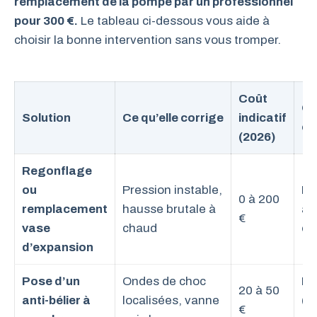
remplacement de la pompe par un professionnel
pour 300 €.
Le tableau ci-dessous vous aide à
choisir la bonne intervention sans vous tromper.
Coût
Qu
Solution
Ce qu’elle corrige
indicatif
ch
(2026)
Regonflage
ou
Pression instable,
Br
0 à 200
remplacement
hausse brutale à
av
€
vase
chaud
ch
d’expansion
Pose d’un
Ondes de choc
DI
20 à 50
anti-bélier à
localisées, vanne
(vi
€