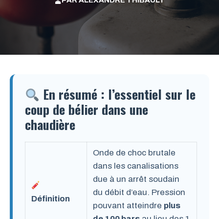
PAR
ALEXANDRE THIBAULT
En résumé : l’essentiel sur le
coup de bélier dans une
chaudière
Onde de choc brutale
dans les canalisations
due à un arrêt soudain
du débit d’eau. Pression
Définition
pouvant atteindre
plus
de 100 bars
au lieu des 1