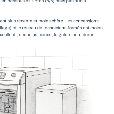
 en dessous d’Okofen (5/5) mais pas si loin
est plus récente et moins chère : les concessions
illage) et le réseau de techniciens formés est moins
cellent ; quand ça coince, la galère peut durer.