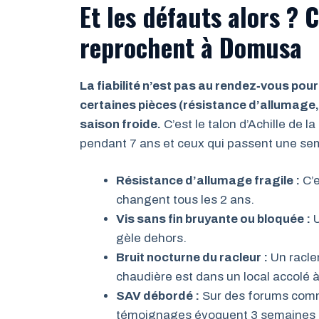
Et les défauts alors ? 
reprochent à Domusa
La fiabilité n’est pas au rendez‑vous pou
certaines pièces (résistance d’allumage, v
saison froide.
C’est le talon d’Achille de l
pendant 7 ans et ceux qui passent une sem
Résistance d’allumage fragile :
C’e
changent tous les 2 ans.
Vis sans fin bruyante ou bloquée :
U
gèle dehors.
Bruit nocturne du racleur :
Un raclem
chaudière est dans un local accolé 
SAV débordé :
Sur des forums comm
témoignages évoquent 3 semaines sa