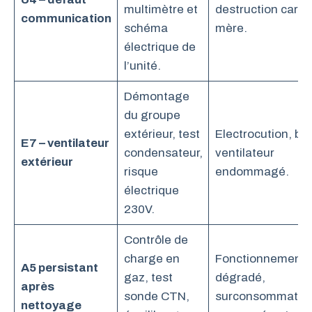
multimètre et
destruction carte
communication
schéma
mère.
électrique de
l’unité.
Démontage
du groupe
extérieur, test
Electrocution, blo
E7 – ventilateur
condensateur,
ventilateur
extérieur
risque
endommagé.
électrique
230V.
Contrôle de
charge en
Fonctionnement
A5 persistant
gaz, test
dégradé,
après
sonde CTN,
surconsommation
nettoyage