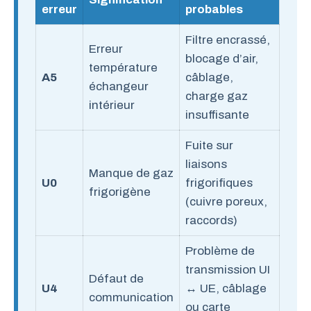
erreur
probables
Filtre encrassé,
Erreur
blocage d’air,
température
A5
câblage,
échangeur
charge gaz
intérieur
insuffisante
Fuite sur
liaisons
Manque de gaz
U0
frigorifiques
frigorigène
(cuivre poreux,
raccords)
Problème de
transmission UI
Défaut de
U4
↔ UE, câblage
communication
ou carte