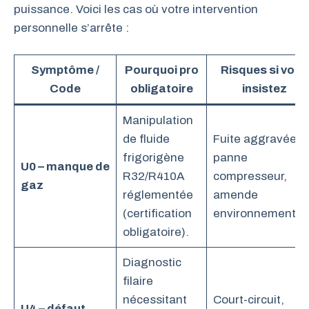
puissance. Voici les cas où votre intervention
personnelle s’arrête :
Symptôme /
Pourquoi pro
Risques si vous
Code
obligatoire
insistez
Manipulation
de fluide
Fuite aggravée,
frigorigène
panne
U0 – manque de
R32/R410A
compresseur,
gaz
réglementée
amende
(certification
environnemental
obligatoire).
Diagnostic
filaire
nécessitant
Court-circuit,
U4 – défaut