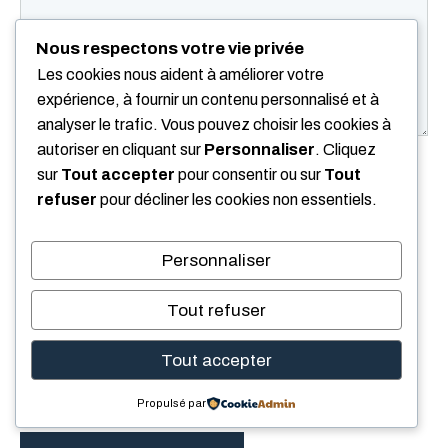
Nous respectons votre vie privée
Les cookies nous aident à améliorer votre
expérience, à fournir un contenu personnalisé et à
analyser le trafic. Vous pouvez choisir les cookies à
autoriser en cliquant sur
Personnaliser
. Cliquez
Nom
sur
Tout accepter
pour consentir ou sur
Tout
refuser
pour décliner les cookies non essentiels.
E-
mail
Personnaliser
Site
web
Tout refuser
Enregistrer mon nom, mon e-mail et mon site
Tout accepter
dans le navigateur pour mon prochain
commentaire.
Propulsé par