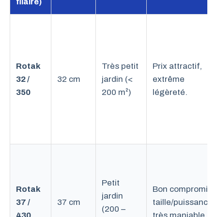
filaire)
Rotak
Très petit
Prix attractif,
32 /
32 cm
jardin (<
extrême
350
200 m²)
légèreté.
Petit
Rotak
Bon compromis
jardin
37 /
37 cm
taille/puissance,
(200 –
430
très maniable.