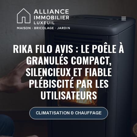
Aller
au
MEN
contenu
RIKA FILO AVIS : LE POÊLE À
GRANULÉS COMPACT,
SILENCIEUX ET FIABLE
PLÉBISCITÉ PAR LES
UTILISATEURS
CLIMATISATION & CHAUFFAGE