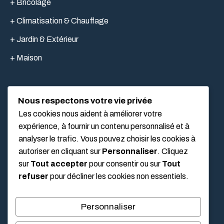
+ Bricolage
+ Climatisation & Chauffage
+ Jardin & Extérieur
+ Maison
Nous respectons votre vie privée
LIEN UTILES
Les cookies nous aident à améliorer votre
expérience, à fournir un contenu personnalisé et à
analyser le trafic. Vous pouvez choisir les cookies à
Mentions légales
autoriser en cliquant sur
Personnaliser
. Cliquez
À propos
sur
Tout accepter
pour consentir ou sur
Tout
refuser
pour décliner les cookies non essentiels.
Politique de confidentialité
Conditions Générales d’Utilisation (CGU)
Personnaliser