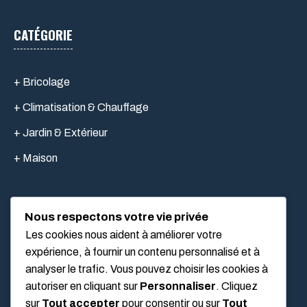
CATÉGORIE
+ Bricolage
+ Climatisation & Chauffage
+ Jardin & Extérieur
+ Maison
Nous respectons votre vie privée
LIEN UTILES
Les cookies nous aident à améliorer votre
expérience, à fournir un contenu personnalisé et à
analyser le trafic. Vous pouvez choisir les cookies à
Mentions légales
autoriser en cliquant sur
Personnaliser
. Cliquez
À propos
sur
Tout accepter
pour consentir ou sur
Tout