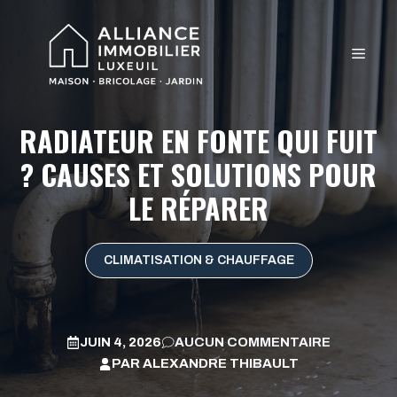
Aller
au
MEN
contenu
RADIATEUR EN FONTE QUI FUIT
? CAUSES ET SOLUTIONS POUR
LE RÉPARER
CLIMATISATION & CHAUFFAGE
JUIN 4, 2026
AUCUN COMMENTAIRE
PAR
ALEXANDRE THIBAULT