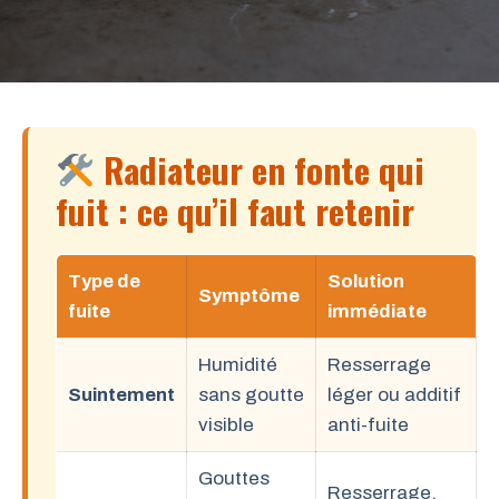
Radiateur en fonte qui
fuit : ce qu’il faut retenir
Type de
Solution
Symptôme
fuite
immédiate
Humidité
Resserrage
Suintement
sans goutte
léger ou additif
visible
anti-fuite
Gouttes
Resserrage,