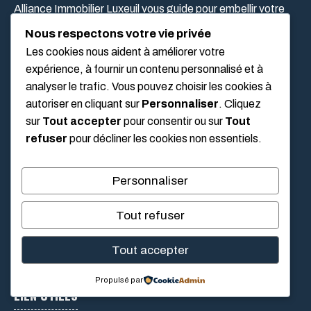
Alliance Immobilier Luxeuil vous guide pour embellir votre
intérieur, réaliser vos projets de bricolage et cultiver un
Nous respectons votre vie privée
jardin agréable toute l'année.
Les cookies nous aident à améliorer votre
expérience, à fournir un contenu personnalisé et à
analyser le trafic. Vous pouvez choisir les cookies à
CATÉGORIE
autoriser en cliquant sur
Personnaliser
. Cliquez
sur
Tout accepter
pour consentir ou sur
Tout
refuser
pour décliner les cookies non essentiels.
+ Bricolage
+ Climatisation & Chauffage
Personnaliser
+ Jardin & Extérieur
Tout refuser
+ Maison
Tout accepter
Propulsé par
LIEN UTILES