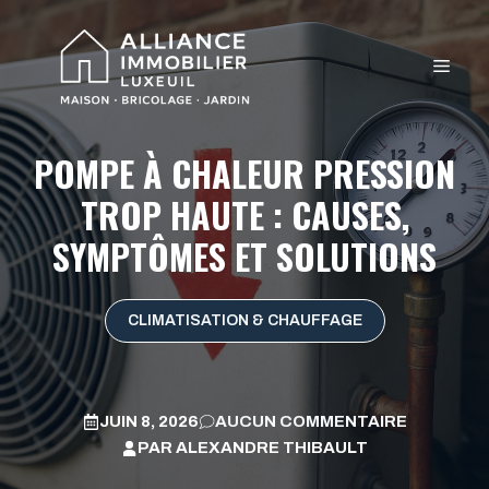
Aller
au
MEN
contenu
POMPE À CHALEUR PRESSION
TROP HAUTE : CAUSES,
SYMPTÔMES ET SOLUTIONS
CLIMATISATION & CHAUFFAGE
JUIN 8, 2026
AUCUN COMMENTAIRE
PAR
ALEXANDRE THIBAULT