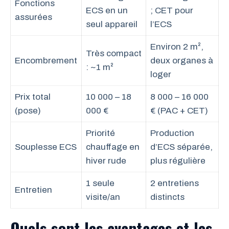
Fonctions
ECS en un
; CET pour
assurées
seul appareil
l’ECS
Environ 2 m²,
Très compact
Encombrement
deux organes à
: ~1 m²
loger
Prix total
10 000 – 18
8 000 – 16 000
(pose)
000 €
€ (PAC + CET)
Priorité
Production
Souplesse ECS
chauffage en
d’ECS séparée,
hiver rude
plus régulière
1 seule
2 entretiens
Entretien
visite/an
distincts
Quels sont les avantages et les