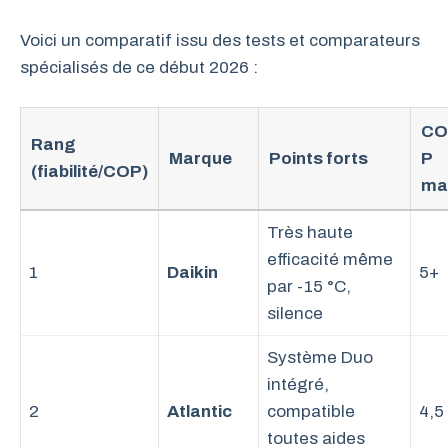
Voici un comparatif issu des tests et comparateurs
spécialisés de ce début 2026 :
CO
Rang
Marque
Points forts
P
(fiabilité/COP)
ma
Très haute
efficacité même
1
Daikin
5+
par -15 °C,
silence
Système Duo
intégré,
2
Atlantic
compatible
4,5
toutes aides