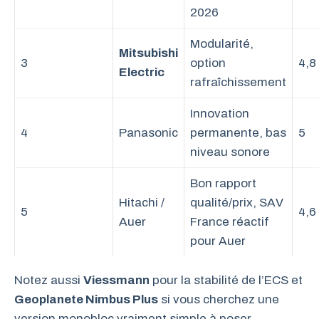
2026
Modularité,
Mitsubishi
3
option
4,8
Electric
rafraîchissement
Innovation
4
Panasonic
permanente, bas
5
niveau sonore
Bon rapport
Hitachi /
qualité/prix, SAV
5
4,6
Auer
France réactif
pour Auer
Notez aussi
Viessmann
pour la stabilité de l’ECS et
Geoplanete Nimbus Plus
si vous cherchez une
version monobloc vraiment simple à poser.