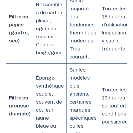
Sur la
Ressemble
majorité
Toutes les 10
à du carton
Filtre en
des
15 heures
plissé,
papier
tondeuses
d’utilisation.
rigide au
(gaufré,
thermiques
Inspection
toucher.
sec)
modernes.
visuelle
Couleur
Très
fréquente.
beige/grise.
courant.
Sur les
Éponge
modèles
synthétique
plus
Toutes les 5-
souple,
anciens,
Filtre en
10 heures,
souvent de
certaines
mousse
surtout en
couleur
marques
(humide)
conditions
jaune,
spécifiques
poussiéreuse
bleue ou
ou les