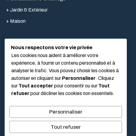
+ Jardin & Extérieur
+ Maison
Nous respectons votre vie privée
LIEN UTILES
Les cookies nous aident à améliorer votre
expérience, à fournir un contenu personnalisé et à
analyser le trafic. Vous pouvez choisir les cookies à
Mentions légales
autoriser en cliquant sur
Personnaliser
. Cliquez
À propos
sur
Tout accepter
pour consentir ou sur
Tout
refuser
pour décliner les cookies non essentiels.
Politique de confidentialité
Conditions Générales d’Utilisation (CGU)
Personnaliser
Tout refuser