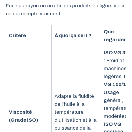
Face au rayon ou aux fiches produits en ligne, voici
ce qui compte vraiment :
Que
Critère
À quoi ça sert ?
regarder ?
ISO VG 32/
: Froid et
machines
légères.
IS
VG 100/150
Usage
Adapte la fluidité
général,
de l’huile à la
températur
Viscosité
température
modérées.
(Grade ISO)
d’utilisation et à la
ISO VG
puissance de la