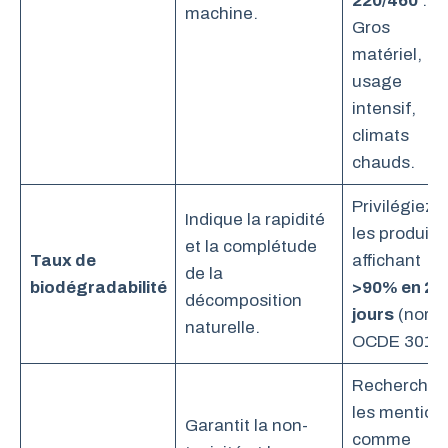
220/460
:
machine.
Gros
matériel,
usage
intensif,
climats
chauds.
Privilégiez
Indique la rapidité
les produits
et la complétude
Taux de
affichant
de la
biodégradabilité
>90% en 21
décomposition
jours
(norm
naturelle.
OCDE 301B)
Recherchez
les mention
Garantit la non-
comme