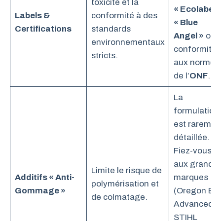
toxicité et la
« Ecolabel 
Labels &
conformité à des
« Blue
Certifications
standards
Angel »
ou l
environnementaux
conformité
stricts.
aux normes
de l’
ONF
.
La
formulation
est raremen
détaillée.
Fiez-vous
aux grande
Limite le risque de
Additifs « Anti-
marques
polymérisation et
Gommage »
(Oregon Bio
de colmatage.
Advanced,
STIHL