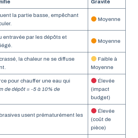
nifie
Gravité
uent la partie basse, empêchant
Moyenne
culer.
u entravée par les dépôts et
Moyenne
iégé.
ncrassé, la chaleur ne se diffuse
Faible à
nt.
Moyenne
rce pour chauffer une eau qui
Élevée
m de dépôt = -5 à 10% de
(impact
budget)
Élevée
abrasives usent prématurément les
(coût de
pièce)