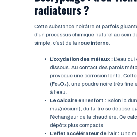
radiateurs ?
Cette substance noirâtre et parfois gluante 
d’un processus chimique naturel au sein de
simple, c’est de la
roue interne
.
L’oxydation des métaux :
L’eau qui 
dissous. Au contact des parois métal
provoque une corrosion lente. Cette
(Fe₃O₄)
, une poudre noire très fine
à l’eau.
Le calcaire en renfort :
Selon la dur
magnésium), du tartre se dépose é
l’échangeur de la chaudière. Ce cal
dépôts plus compacts.
L’effet accélérateur de l’air :
Une mi