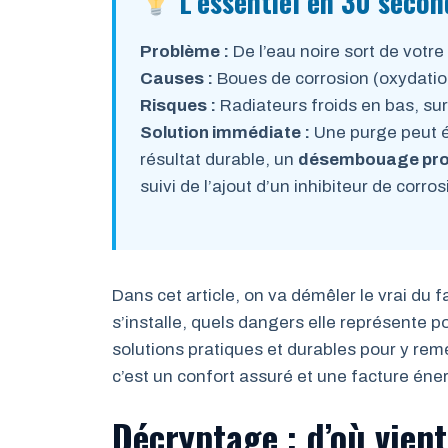
L’essentiel en 30 secon
Problème :
De l’eau noire sort de votre 
Causes :
Boues de corrosion (oxydatio
Risques :
Radiateurs froids en bas, su
Solution immédiate :
Une purge peut é
résultat durable, un
désembouage pro
suivi de l’ajout d’un inhibiteur de corros
Dans cet article, on va démêler le vrai du
s’installe, quels dangers elle représente pou
solutions pratiques et durables pour y rem
c’est un confort assuré et une facture éne
Décryptage : d’où vien