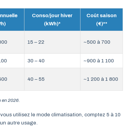
nnuelle
Conso/jour hiver
Coût saison
h)
(kWh)*
(€)**
000
15 – 22
~500 à 700
100
30 – 40
~900 à 1 100
500
40 – 55
~1 200 à 1 800
h en 2026.
vous utilisez le mode climatisation, comptez 5 à 10
 un autre usage.