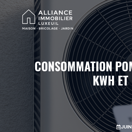
Aller
au
contenu
CONSOMMATION POMP
KWH ET 
JUIN