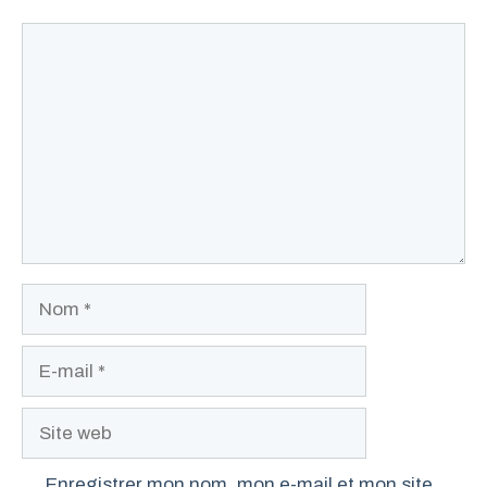
Commentaire
Nom
E-
mail
Site
web
Enregistrer mon nom, mon e-mail et mon site