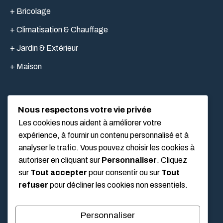
+ Bricolage
+ Climatisation & Chauffage
+ Jardin & Extérieur
+ Maison
Nous respectons votre vie privée
LIEN UTILES
Les cookies nous aident à améliorer votre
expérience, à fournir un contenu personnalisé et à
analyser le trafic. Vous pouvez choisir les cookies à
Mentions légales
autoriser en cliquant sur
Personnaliser
. Cliquez
À propos
sur
Tout accepter
pour consentir ou sur
Tout
refuser
pour décliner les cookies non essentiels.
Politique de confidentialité
Conditions Générales d’Utilisation (CGU)
Personnaliser