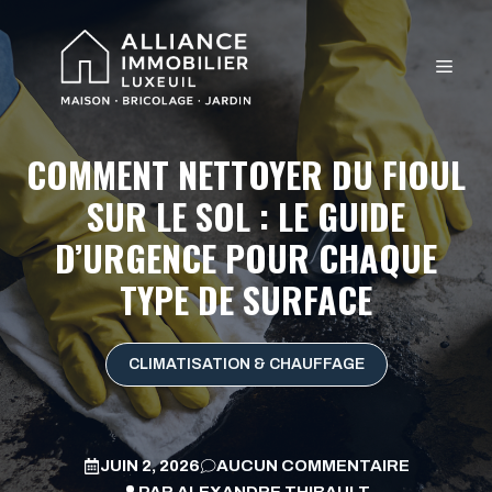
Aller
au
MEN
contenu
COMMENT NETTOYER DU FIOUL
SUR LE SOL : LE GUIDE
D’URGENCE POUR CHAQUE
TYPE DE SURFACE
CLIMATISATION & CHAUFFAGE
JUIN 2, 2026
AUCUN COMMENTAIRE