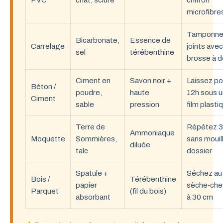
PVC
chat, sciure
chiffon
microfibre
Tamponnez
Bicarbonate,
Essence de
Carrelage
joints ave
sel
térébenthine
brosse à d
Ciment en
Savon noir +
Laissez p
Béton /
poudre,
haute
12h sous u
Ciment
sable
pression
film plasti
Terre de
Répétez 3 
Ammoniaque
Moquette
Sommières,
sans mouill
diluée
talc
dossier
Spatule +
Séchez au
Bois /
Térébenthine
papier
sèche‑che
Parquet
(fil du bois)
absorbant
à 30 cm