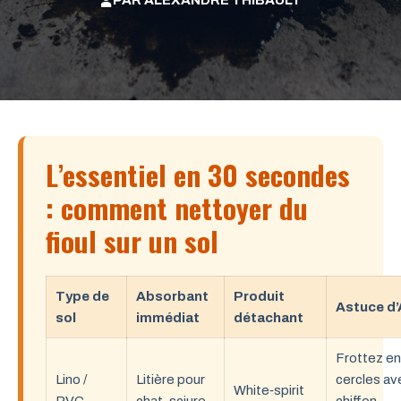
PAR
ALEXANDRE THIBAULT
L’essentiel en 30 secondes
: comment nettoyer du
fioul sur un sol
Type de
Absorbant
Produit
Astuce d’
sol
immédiat
détachant
Frottez en
Lino /
Litière pour
cercles av
White‑spirit